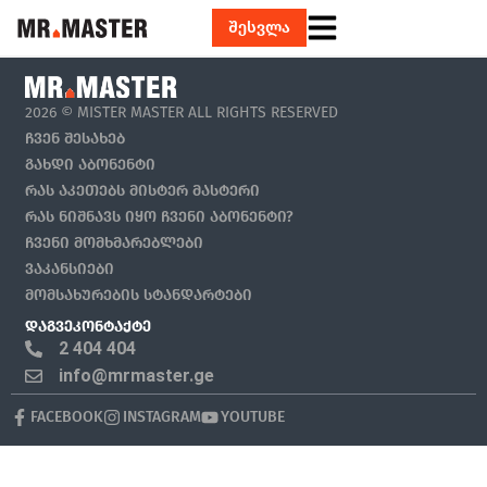
შესვლა
2026 © MISTER MASTER ALL RIGHTS RESERVED
ᲩᲕᲔᲜ ᲨᲔᲡᲐᲮᲔᲑ
ᲒᲐᲮᲓᲘ ᲐᲑᲝᲜᲔᲜᲢᲘ
ᲠᲐᲡ ᲐᲙᲔᲗᲔᲑᲡ ᲛᲘᲡᲢᲔᲠ ᲛᲐᲡᲢᲔᲠᲘ
ᲠᲐᲡ ᲜᲘᲨᲜᲐᲕᲡ ᲘᲧᲝ ᲩᲕᲔᲜᲘ ᲐᲑᲝᲜᲔᲜᲢᲘ?
ᲩᲕᲔᲜᲘ ᲛᲝᲛᲮᲛᲐᲠᲔᲑᲚᲔᲑᲘ
ᲕᲐᲙᲐᲜᲡᲘᲔᲑᲘ
ᲛᲝᲛᲡᲐᲮᲣᲠᲔᲑᲘᲡ ᲡᲢᲐᲜᲓᲐᲠᲢᲔᲑᲘ
ᲓᲐᲒᲕᲔᲙᲝᲜᲢᲐᲥᲢᲔ
2 404 404
info@mrmaster.ge
FACEBOOK
INSTAGRAM
YOUTUBE