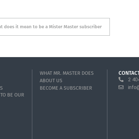
t does it mean to be a Mister Master subscriber
CONTAC
WHAT MR. MASTER DOES
2 40
ABOUT US
info
S
BECOME A SUBSCRIBER
 TO BE OUR