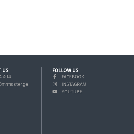
T US
FOLLOW US
4 404
FACEBOOK
@mrmaster.ge
INSTAGRAM
YOUTUBE