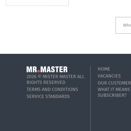
Wha
HOME
VACANCIES
2026 © MISTER MASTER ALL
RIGHTS RESERVED
OUR CUSTOMER
TERMS AND CONDITIONS
WHAT IT MEANS
SUBSCRIBER?
SERVICE STANDARDS