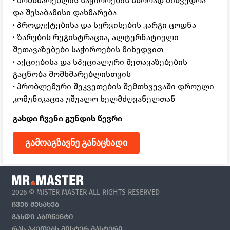
·
მომხმარებლის საჭიროების სწორად მიხვედრა
და შესაბამისი დახმარება
·
პროდუქტებისა და სერვისების კარგი ცოდნა
·
ზარების რეგისტრაცია, ალტერნატიული
შეთავაზებები საჭიროების მიხედვით
·
აქციებისა და სპეციალური შეთავაზებების
გაცნობა მომხმარებლისთვის
·
პრობლემური შეკვეთების შემთხვევაში დროული
კომუნიკაცია უშუალო ხელმძღვანელთან
გახდი ჩვენი გუნდის წევრი
გამოაგზავნე განაცხადი
2026 © MISTER MASTER ALL RIGHTS RESERVED
ᲩᲕᲔᲜ ᲨᲔᲡᲐᲮᲔᲑ
ᲒᲐᲮᲓᲘ ᲐᲑᲝᲜᲔᲜᲢᲘ
ᲠᲐᲡ ᲐᲙᲔᲗᲔᲑᲡ ᲛᲘᲡᲢᲔᲠ ᲛᲐᲡᲢᲔᲠᲘ